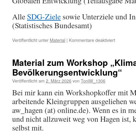
Globalen Entwicklung (Teilausgabe Ma
Alle
SDG-Ziele
sowie Unterziele und In
(Statistisches Bundesamt)
für
Veröffentlicht unter
Material
|
Kommentare deaktiviert
Material
zum
Workshop
Material zum Workshop „Klim
„Mathe
Bevölkerungsentwicklung“
trifft
BNE“
Veröffentlicht am
2. März 2026
von
ToniW_1306
(MNU-
Bundeskon
Bei mir kann ein Workshopkoffer mit Mat
2026
arbeitende Kleingruppen ausgeliehen w
in
Saarbrück
aw_hagen (at) online.de). Wenn es in me
und nicht allzuweit weg von Hagen ist,
selbst mit.