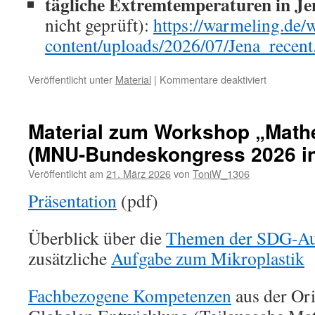
tägliche Extremtemperaturen in Je
nicht geprüft):
https://warmeling.de/
content/uploads/2026/07/Jena_recent
für
Veröffentlicht unter
Material
|
Kommentare deaktiviert
Materialien
zum
Beitrag
Material zum Workshop „Mathe 
„Meeressp
(MNU-Bundeskongress 2026 in
Veröffentlicht am
21. März 2026
von
ToniW_1306
Präsentation
(pdf)
Überblick über die
Themen der SDG-Au
zusätzliche
Aufgabe zum Mikroplastik
Fachbezogene Kompetenzen
aus der Or