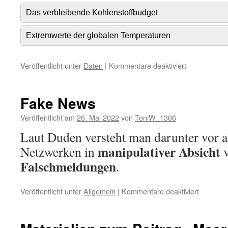
Das verbleibende Kohlenstoffbudget
Extremwerte der globalen Temperaturen
für
Veröffentlicht unter
Daten
|
Kommentare deaktiviert
Indikatoren
des
globalen
Fake News
Klimawandel
Veröffentlicht am
26. Mai 2022
von
ToniW_1306
Laut Duden versteht man darunter vor al
manipulativer
Absicht
Netzwerken in
v
Falschmeldungen
.
für
Veröffentlicht unter
Allgemein
|
Kommentare deaktiviert
Fake
News