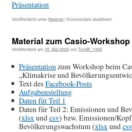
Präsentation
für
Veröffentlicht unter
Material
|
Kommentare deaktiviert
Material
zum
Casio
Material zum Casio-Workshop
SDG-
Webinar
Veröffentlicht am
18. Mai 2025
von
ToniW_1306
Präsentation
zum Workshop beim Ca
„Klimakrise und Bevölkerungsentwi
Text des
Facebook-Posts
Aufgabenstellung
Daten füt Teil 1
Daten für Teil 2: Emissionen und Be
(
xlsx
und
csv
) bzw. Emissionen/Kopf
Bevölkerungswachstum (
xlsx
und
cs