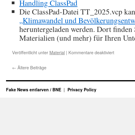
Handling ClassPad
Die ClassPad-Datei TT_2025.vcp kan
„Klimawandel und Bevölkerungsentw
heruntergeladen werden. Dort finden S
Materialien (und mehr) für Ihren Unte
für
Veröffentlicht unter
Material
|
Kommentare deaktiviert
Material
zum
←
Ältere Beiträge
Casio-
Workshop
2025
Fake News entlarven / BNE
Privacy Policy