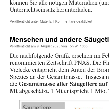
können Sie alle nötigen Materialien (un
Unterrichtseinsatz herunterladen.
für
Veröffentlicht unter
Material
|
Kommentare deaktiviert
Material
zur
Mathe
Menschen und andere Säugeti
für
alle
Veröffentlicht am
9. August 2025
von
ToniW_1306
–
Die nachfolgende Grafik erschien im Fe
Tagung
2025
renommierten Zeitschrift PNAS. Die Fl
Vielecke entspricht dem Anteil der Bio
Spezies an der Gesamtmasse. Insgesamt
Gesamtmasse aller Säugetiere auf
die
Mt
abgeschätzt. 1 Mt entspricht 1 Mio.