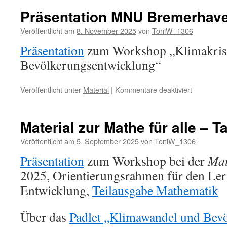
Präsentation MNU Bremerhav
Veröffentlicht am
8. November 2025
von
ToniW_1306
Präsentation
zum Workshop „Klimakris
Bevölkerungsentwicklung“
für
Veröffentlicht unter
Material
|
Kommentare deaktiviert
Präsentati
MNU
Bremerha
Material zur Mathe für alle – 
2025
Veröffentlicht am
5. September 2025
von
ToniW_1306
Präsentation
zum Workshop bei der
Mat
2025, Orientierungsrahmen für den Ler
Entwicklung,
Teilausgabe Mathematik
Über das
Padlet „Klimawandel und Bev