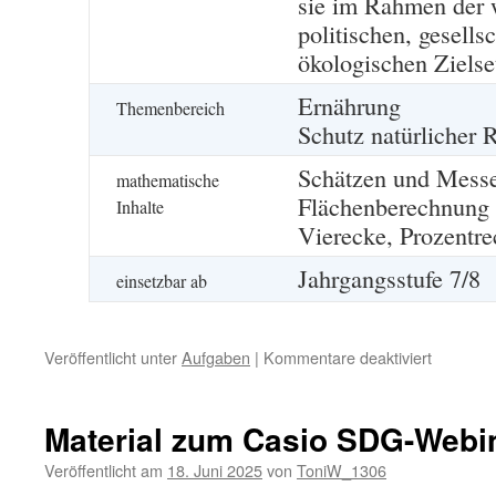
sie im Rahmen der w
politischen, gesells
ökologischen Zielse
Ernährung
Themenbereich
Schutz natürlicher 
Schätzen und Mess
mathematische
Flächenberechnung 
Inhalte
Vierecke, Prozentr
Jahrgangsstufe 7/8
einsetzbar ab
für
Veröffentlicht unter
Aufgaben
|
Kommentare deaktiviert
Mensche
und
andere
Material zum Casio SDG-Webi
Säugetie
Veröffentlicht am
18. Juni 2025
von
ToniW_1306