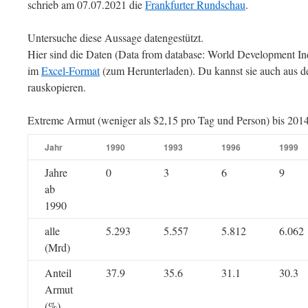
schrieb am 07.07.2021 die
Frankfurter Rundschau
.
Untersuche diese Aussage datengestützt.
Hier sind die Daten (Data from database: World Development Ind
im
Excel-Format
(zum Herunterladen). Du kannst sie auch aus d
rauskopieren.
Extreme Armut (weniger als $2,15 pro Tag und Person) bis 201
Jahr
1990
1993
1996
1999
Jahre
0
3
6
9
ab
1990
alle
5.293
5.557
5.812
6.062
(Mrd)
Anteil
37.9
35.6
31.1
30.3
Armut
(%)