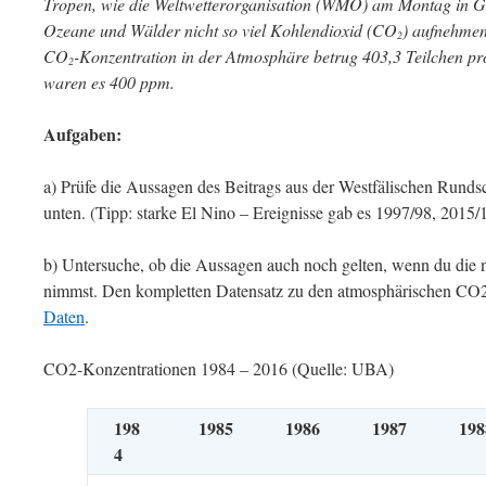
Tropen, wie die Weltwetterorganisation (WMO) am Montag in Ge
Ozeane und Wälder nicht so viel Kohlendioxid (CO
) aufnehmen
2
CO
-Konzentration in der Atmosphäre betrug 403,3 Teilchen pr
2
waren es 400 ppm.
Aufgaben:
a) Prüfe die Aussagen des Beitrags aus der Westfälischen Runds
unten. (Tipp: starke El Nino – Ereignisse gab es 1997/98, 2015/
b) Untersuche, ob die Aussagen auch noch gelten, wenn du die n
nimmst. Den kompletten Datensatz zu den atmosphärischen CO2-
Daten
.
CO2-Konzentrationen 1984 – 2016 (Quelle: UBA)
198
1985
1986
1987
198
4