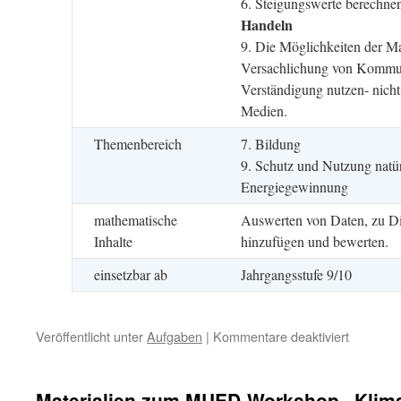
6. Steigungswerte berechnen
Handeln
9. Die Möglichkeiten der M
Versachlichung von Kommun
Verständigung nutzen- nicht
Medien.
Themenbereich
7. Bildung
9. Schutz und Nutzung natür
Energiegewinnung
mathematische
Auswerten von Daten, zu D
Inhalte
hinzufügen und bewerten.
einsetzbar ab
Jahrgangsstufe 9/10
für
Veröffentlicht unter
Aufgaben
|
Kommentare deaktiviert
„Noch
nie
so
Materialien zum MUED-Workshop „Klim