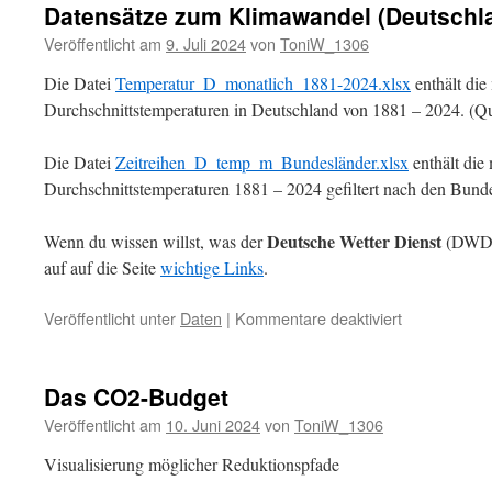
Datensätze zum Klimawandel (Deutschl
Veröffentlicht am
9. Juli 2024
von
ToniW_1306
Die Datei
Temperatur_D_monatlich_1881-2024.xlsx
enthält die
Durchschnittstemperaturen in Deutschland von 1881 – 2024. (
Die Datei
Zeitreihen_D_temp_m_Bundesländer.xlsx
enthält die
Durchschnittstemperaturen 1881 – 2024 gefiltert nach den Bun
Deutsche Wetter Dienst
Wenn du wissen willst, was der
(DWD) 
auf auf die Seite
wichtige Links
.
für
Veröffentlicht unter
Daten
|
Kommentare deaktiviert
Datensätze
zum
Klimawandel
Das CO2-Budget
(Deutschland
Veröffentlicht am
10. Juni 2024
von
ToniW_1306
Visualisierung möglicher Reduktionspfade