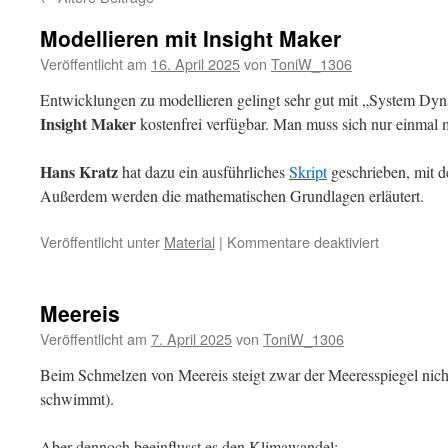
Modellieren mit Insight Maker
Veröffentlicht am
16. April 2025
von
ToniW_1306
Entwicklungen zu modellieren gelingt sehr gut mit „System Dyn
Insight Maker
kostenfrei verfügbar. Man muss sich nur einmal m
Hans Kratz
hat dazu ein ausführliches
Skript
geschrieben, mit de
Außerdem werden die mathematischen Grundlagen erläutert.
für
Veröffentlicht unter
Material
|
Kommentare deaktiviert
Modelliere
mit
Insight
Meereis
Maker
Veröffentlicht am
7. April 2025
von
ToniW_1306
Beim Schmelzen von Meereis steigt zwar der Meeresspiegel nicht
schwimmt).
Aber dennoch beeinflusst es den Klimawandel: