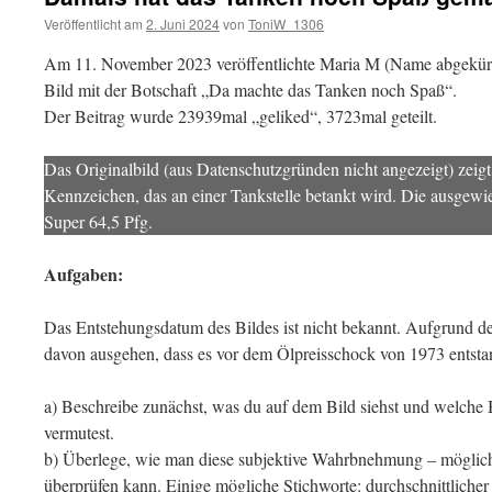
2006
17
35.23
Veröffentlicht am
2. Juni 2024
von
ToniW_1306
2007
18
35.47
2008
19
36.24
Am 11. November 2023 veröffentlichte Maria M (Name abgekürz
2009
20
36.08
2010
21
37.66
Bild mit der Botschaft „Da machte das Tanken noch Spaß“.
2011
22
38.86
Der Beitrag wurde 23939mal „geliked“, 3723mal geteilt.
2012
23
39.22
2013
24
39.3
2014
25
39.82
Das Originalbild (aus Datenschutzgründen nicht angezeigt) zei
2015
26
40.26
Kennzeichen, das an einer Tankstelle betankt wird. Die ausgewie
2016
27
39.36
28
Super 64,5 Pfg.
29
30
31
Aufgaben:
32
33
34
Das Entstehungsdatum des Bildes ist nicht bekannt. Aufgrund de
35
davon ausgehen, dass es vor dem Ölpreisschock von 1973 entstan
36
37
38
a) Beschreibe zunächst, was du auf dem Bild siehst und welche 
39
40
vermutest.
41
b) Überlege, wie man diese subjektive Wahrbnehmung – möglichs
42
43
überprüfen kann. Einige mögliche Stichworte: durchschnittlicher 
44