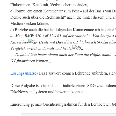
Einkommen, Kaufkraft, Verbraucherpreisindex, …
45
46
c) Formuliere einen Kommentar zum Post – auf der Basis von D
47
Denke auch über die „Sehnsucht“ nach, die hinter diesem und äh
48
49
Medien stecken könnte.
50
d) Beziehe auch die beiden folgenden Kommentare mit in deine
51
52
– „
Mein BMW 320 soff 12-14 l auf der Autobahn. Von Stuttgar
53
Kassel leer
. Heute mit Diesel bei 6,5 l fahre ich 900km also
54
55
Vergleich zwischen damals und heute.
„
56
– „
Definitv! Gut heute nimmt auch der Staat die Hälfte, damit wi
57
58
ÖV finanzieren können.
„
59
60
61
Lösungsansätze
(Das Passwort können Lehrende anfordern, sie
62
63
Diese Aufgabe ist vielleicht nur indirekt einem SDG zuzuordne
64
65
FakeNews analysieren und bewerten können.
66
67
68
Gl
Einordnung gemäß Orientierungsrahmen für den Lernbereich
69
70
71