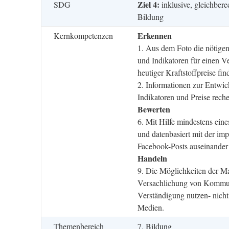
Ziel 4:
SDG
inklusive, gleichber
72
73
Bildung
74
75
Erkennen
Kernkompetenzen
76
77
1. Aus dem Foto die nötige
78
und Indikatoren für einen V
79
80
heutiger Kraftstoffpreise fin
81
2. Informationen zur Entwic
82
Indikatoren und Preise reche
83
84
Bewerten
85
6. Mit Hilfe mindestens eines
86
87
und datenbasiert mit der imp
88
Facebook-Posts auseinander 
89
90
Handeln
91
9. Die Möglichkeiten der M
92
93
Versachlichung von Kommun
94
Verständigung nutzen- nicht
95
96
Medien.
97
98
Themenbereich
7. Bildung
99