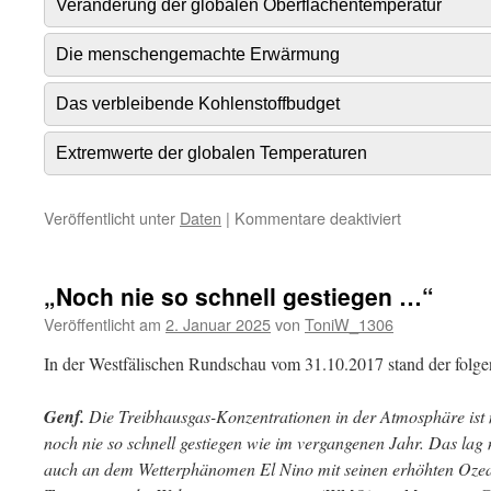
Veränderung der globalen Oberflächentemperatur
Die menschengemachte Erwärmung
Das verbleibende Kohlenstoffbudget
Extremwerte der globalen Temperaturen
für
Veröffentlicht unter
Daten
|
Kommentare deaktiviert
Indikatoren
des
globalen
„Noch nie so schnell gestiegen …“
Klimawandel
Veröffentlicht am
2. Januar 2025
von
ToniW_1306
In der Westfälischen Rundschau vom 31.10.2017 stand der folge
Genf.
Die Treibhausgas-Konzentrationen in der Atmosphäre ist
noch nie so schnell gestiegen wie im vergangenen Jahr. Das lag
auch an dem Wetterphänomen El Nino mit seinen erhöhten Oze