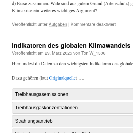
d) Fasse zusammen: Wale sind aus gutem Grund (Artenschutz) ge
Klimakrise ein weiteres wichtiges Argument?
für
Veröffentlicht unter
Aufgaben
|
Kommentare deaktiviert
Wale
schützen
für
Indikatoren des globalen Klimawandels
den
Veröffentlicht am
29. März 2025
von
ToniW_1306
Klimasch
Hier findest du Daten zu den wichtigsten Indikatoren des globa
Dazu gehören (laut
Originalquelle
) ….
Treibhausgasemissionen
Treibhausgaskonzentrationen
Strahlungsantrieb