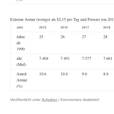
Extreme Armut (weniger als $2,15 pro Tag und Person) von 201
Jahr
2015
2016
2017
2018
Jahre
25
26
27
28
ab
1990
alle
7.404
7.491
7.577
7.661
(Mrd)
Anteil
10.6
10.4
9.6
8.8
Armut
(%)
für
Veröffentlicht unter
Aufgaben
|
Kommentare deaktiviert
Extreme
Armut