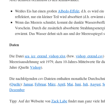
Weißes Eis hat einen großen
Albedo-Effekt
, d.h. es wird ei
reflektiert, nur ein kleiner Teil wird absorbiert (d.h. erwärm
Wenn das Meereis schmilzt, kommt die dunkle Wasseroberflä
Vorschein. Durch die zusätzlich absorbierte Strahlungsenergi
erwärmt. Das Wasser dehnt sich aus und der Meeresspiegel st
Daten
Die Datei
sea_ice_extend_vishop.xlsx
(bzw.
vishop_extend.csv
)
Meereisausdehnung seit 1979, dazu 10-Jahres-Mittelwerte für die
Jahre (Quelle
Vishop
).
Die nachfolgenden csv-Dateien enthalten monatliche Durchschni
(
Quelle
):
Januar
,
Februar
,
März
,
April
,
Mai
,
Juni
,
Juli
,
August
,
S
Dezember
Tipp: Auf der Webseite von
Zack Labe
findet man ganz viele In