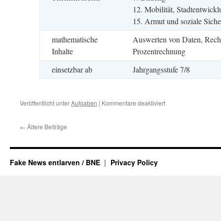
100
12. Mobilität, Stadtentwick
15. Armut und soziale Siche
mathematische
Auswerten von Daten, Rechn
Inhalte
Prozentrechnung
einsetzbar ab
Jahrgangsstufe 7/8
für
Veröffentlicht unter
Aufgaben
|
Kommentare deaktiviert
Damals
hat
←
Ältere Beiträge
das
Tanken
noch
Spaß
Fake News entlarven / BNE
Privacy Policy
gemacht….?