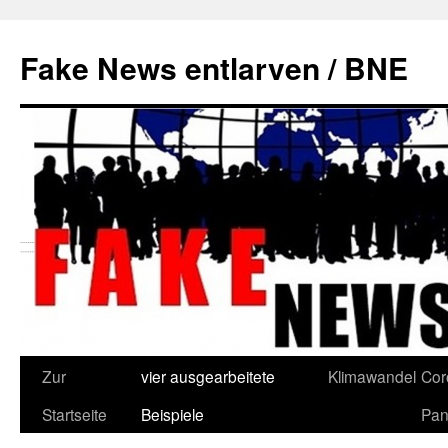
Zum
Inhalt
Fake News entlarven / BNE
springen
Zur
vier ausgearbeitete
Klimawandel
Cor
Startseite
Beispiele
Pan