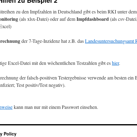
Hilfen zu Beispiel 2
treihen zu den Impfzahlen in Deutschland gibt es beim RKI unter dem
nitoring
Impfdashboard
(als xlsx-Datei) oder auf dem
(als csv-Datei
Excel)
erechnung
der 7-Tage-Inzidenz hat z.B. das
Landesuntersuchungsamt R
rtige Excel-Datei mit den wöchentlichen Testzahlen gibt es
hier
.
erechnung der falsch-positiven Testergebnisse verwende am besten ei
infiziert; Test positiv/Test negativ).
nweise
kann man nur mit einem Passwort einsehen.
y Policy