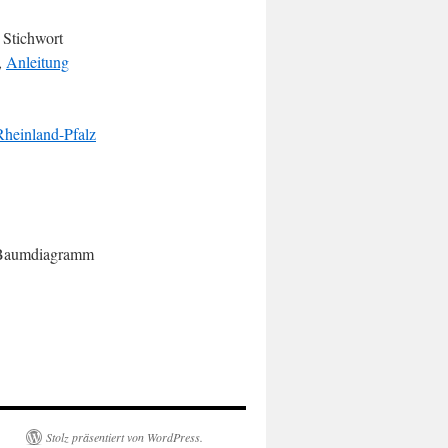
 Stichwort
,
Anleitung
heinland-Pfalz
n Baumdiagramm
Stolz präsentiert von WordPress.