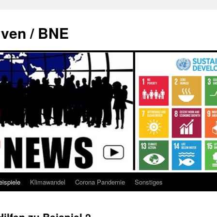
rven / BNE
eispiele
Klimawandel
Corona Pandemie
Sonstiges