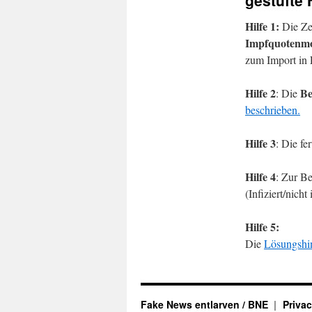
gestufte 
Hilfe 1:
Die Zei
Impfquotenmo
zum Import in 
Hilfe 2
B
: Die
beschrieben.
Hilfe 3
: Die fe
Hilfe 4
: Zur B
(Infiziert/nicht 
Hilfe 5:
Die
Lösungshi
Fake News entlarven / BNE
Privac