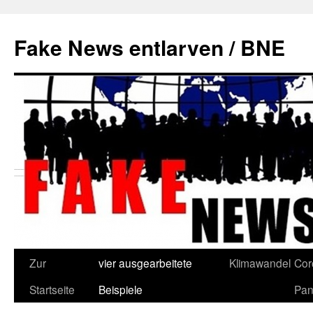
Zum
Inhalt
Fake News entlarven / BNE
springen
Zur
vier ausgearbeitete
Klimawandel
Cor
Startseite
Beispiele
Pan