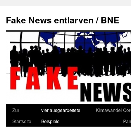
Zum
Inhalt
Fake News entlarven / BNE
springen
Zur
vier ausgearbeitete
Klimawandel
Cor
Startseite
Beispiele
Pan