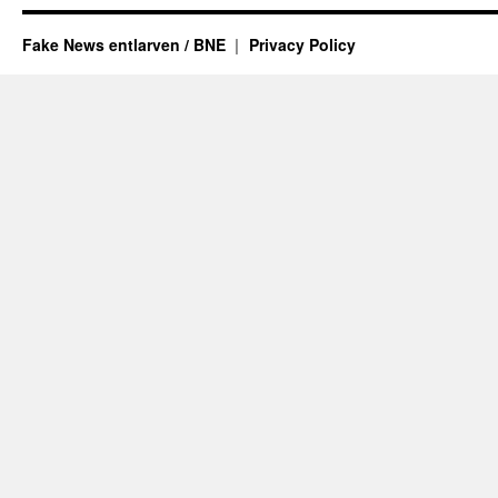
der
Arktis
Fake News entlarven / BNE
Privacy Policy