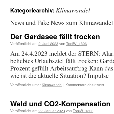
Klimawandel
Kategoriearchiv:
News und Fake News zum Klimawandel
Der Gardasee fällt trocken
Veröffentlicht am
2. Juni 2023
von
ToniW_1306
Am 24.4.2023 meldet der STERN: Ala
beliebtes Urlaubsziel fällt trocken: Gar
Prozent gefüllt Arbeitsauftrag Kann d
wie ist die aktuelle Situation? Impulse
für
Veröffentlicht unter
Klimawandel
|
Kommentare deaktiviert
Der
Garda
fällt
Wald und CO2-Kompensation
trock
Veröffentlicht am
22. Januar 2023
von
ToniW_1306