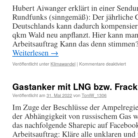
Hubert Aiwanger erklärt in einer Sendu
Rundfunks (sinngemäß): Der jährliche
Deutschlands kann dadurch kompensier
qkm Wald neu anpflanzt. Hier kann ma
Arbeitsauftrag Kann das denn stimmen
Weiterlesen
→
für
Veröffentlicht unter
Klimawandel
|
Kommentare deaktiviert
Wald
und
CO2-
Gastanker mit LNG bzw. Frac
Kompe
Veröffentlicht am
31. Mai 2022
von
ToniW_1306
Im Zuge der Beschlüsse der Ampelregi
der Abhängigkeit von russischem Gas 
das nachfolgende Sharepic auf Facebook
Arbeitsauftrag: Kläre alle unklaren und