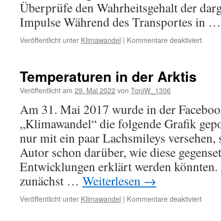
Überprüfe den Wahrheitsgehalt der darg
Impulse Während des Transportes in 
für
Veröffentlicht unter
Klimawandel
|
Kommentare deaktiviert
Gasta
mit
LNG
Temperaturen in der Arktis
bzw.
Fracki
Veröffentlicht am
29. Mai 2022
von
ToniW_1306
Gas
Am 31. Mai 2017 wurde in der Facebo
„Klimawandel“ die folgende Grafik gepo
nur mit ein paar Lachsmileys versehen, s
Autor schon darüber, wie diese gegense
Entwicklungen erklärt werden könnten. 
zunächst …
Weiterlesen
→
für
Veröffentlicht unter
Klimawandel
|
Kommentare deaktiviert
Tempe
in