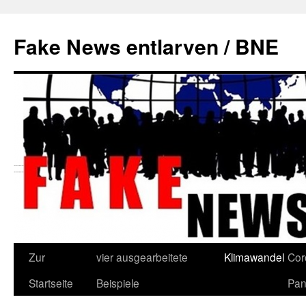
Zum
Inhalt
Fake News entlarven / BNE
springen
Zur
vier ausgearbeitete
Klimawandel
Cor
Startseite
Beispiele
Pan