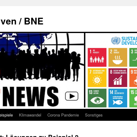
rven / BNE
eispiele
Klimawandel
Corona Pandemie
Sonstiges