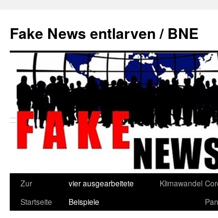
Zum
Inhalt
Fake News entlarven / BNE
springen
Zur
vier ausgearbeitete
Klimawandel
Cor
Startseite
Beispiele
Pan