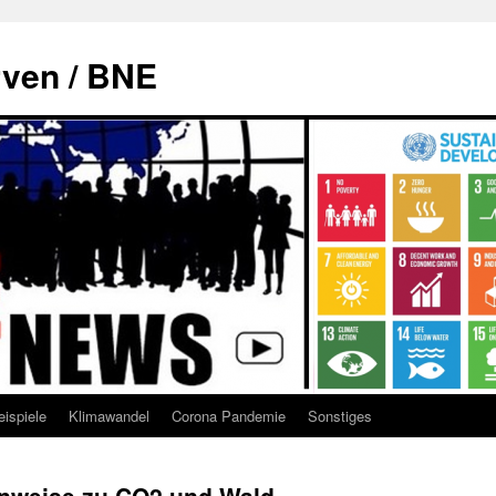
rven / BNE
eispiele
Klimawandel
Corona Pandemie
Sonstiges