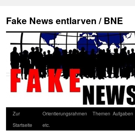
Zum
Inhalt
Fake News entlarven / BNE
springen
Zur
Orientierungsrahmen
Themen
Aufgaben
Startseite
etc.