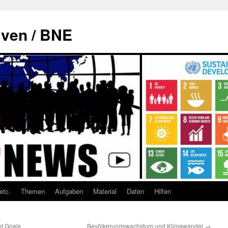
rven / BNE
etc.
Themen
Aufgaben
Material
Daten
Hilfen
t Goals
Bevölkerungswachstum und Klimawandel
→