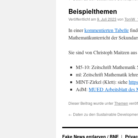
Beispielthemen
Veröffentlicht am
9. Juli 2023
von
ToniW_
In einer
kommentierten Tabelle
find
Mathematikunterricht der Sekundars
Sie sind von Christoph Maitzen au
M5-10: Zeitschrift Mathematik 5
ml: Zeitschrift Mathematik lehre
MINT-Zirkel (Klett): siehe
https
AdM:
MUED Arbeitsblatt des 
Dieser Beitrag wurde unter
Themen
veröf
←
Daten zu den Sustainable Developmen
Fake News entlarven / BNE
Privac