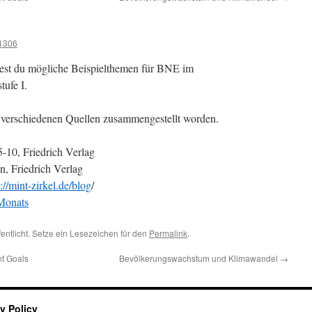
1306
est du mögliche Beispielthemen für BNE im
tufe I.
s verschiedenen Quellen zusammengestellt worden.
-10, Friedrich Verlag
n, Friedrich Verlag
://mint-zirkel.de/blog
/
Monats
fentlicht. Setze ein Lesezeichen für den
Permalink
.
t Goals
Bevölkerungswachstum und Klimawandel
→
y Policy