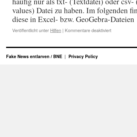
häufig nur als txt- (Textdatei) oder cs
values) Datei zu haben. Im folgenden fi
diese in Excel- bzw. GeoGebra-Dateie
für
Veröffentlicht unter
Hilfen
|
Kommentare deaktiviert
Hilfen
zur
Umwandlung
txt-/csv-
Fake News entlarven / BNE
Privacy Policy
Dateien