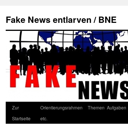
Zum
Inhalt
Fake News entlarven / BNE
springen
Zur
Orientierungsrahmen
Themen
Aufgaben
Startseite
etc.