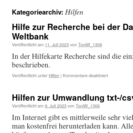
Hilfen
Kategoriearchiv:
Hilfe zur Recherche bei der D
Weltbank
Veröffentlicht am
11. Juli 2023
von
ToniW_1306
In der Hilfekarte Recherche sind die ein
beschrieben.
für
Veröffentlicht unter
Hilfen
|
Kommentare deaktiviert
Hilfe
zur
Recherche
Hilfen zur Umwandlung txt-/cs
bei
der
Veröffentlicht am
9. Juli 2023
von
ToniW_1306
Databank
Im Internet gibt es mittlerweile sehr vie
der
Weltbank
man kostenfrei herunterladen kann. Alle