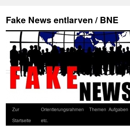
Zum
Inhalt
Fake News entlarven / BNE
springen
Zur
Orientierungsrahmen
Themen
Aufgaben
Startseite
etc.